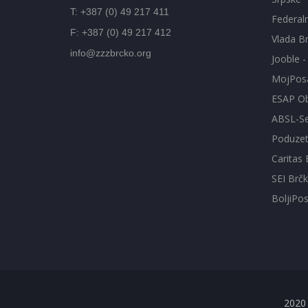
T: +387 (0) 49 217 411
Federal
F: +387 (0) 49 217 412
Vlada Br
info@zzzbrcko.org
Jooble 
MojPos
ESAP Ob
ABSL-Se
Poduzetn
Caritas 
SEI Brčk
BoljiPo
2020