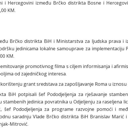
 i Hercegovini između Brčko distrikta Bosne i Hercegovin
0,00 KM.
u Brčko distrikta BiH i Ministarstva za ljudska prava i i
odršku jedinicama lokalne samouprave za implementaciju Pol
,00 KM.
emitovanje promotivnog filma s ciljem informisanja i afirmis
poljima od zajedničkog interesa.
 korištenju grant sredstava za zapošljavanje Roma u iznosu
a BiH potpisali šef Pododjeljenja za rješavanje stambenih
 stambenih jedinica povratnika u Odjeljenju za raseljena lic
ić, šef Pododjeljenja za programe razvojne pomoći i me
odnu saradnju Vlade Brčko distrikta BiH Branislav Marić i
jak-Mitrović.