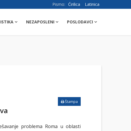
Pismo:
Ćirilica
Latinica
ISTIKA
NEZAPOSLENI
POSLODAVCI
Štampa
ava
rješavanje problema Roma u oblasti