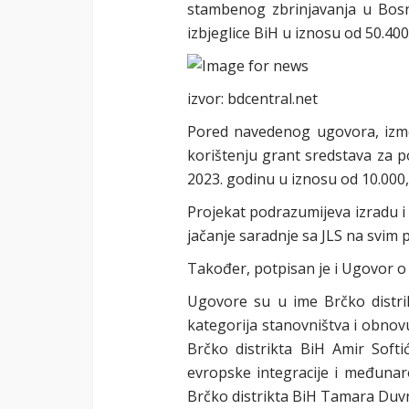
stambenog zbrinjavanja u Bosni
izbjeglice BiH u iznosu od 50.40
izvor: bdcentral.net
Pored navedenog ugovora, izmeđ
korištenju grant sredstava za p
2023. godinu u iznosu od 10.000
Projekat podrazumijeva izradu i 
jačanje saradnje sa JLS na svim 
Također, potpisan je i Ugovor o
Ugovore su u ime Brčko distrikt
kategorija stanovništva i obnovu
Brčko distrikta BiH Amir Soft
evropske integracije i međunar
Brčko distrikta BiH Tamara Duvn