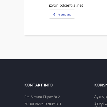
izvor: bdcentral.net
Prethodno
KONTAKT INFO
KORISN
Agencija
Fra Šimuna Filipovića 2
Zavod z
76100 Brčko Distrikt BiH
Srpske