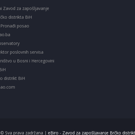
ni Zavod za zapošljavanje
čko distrikta BiH
- Pronađi posao
ao.ba
servatory
ktor poslovnih servisa
ištvo u Bosni i Hercegovini
BiH
o distrikt BiH
sao.com
 © Sva prava zadržana |
eBiro - Zavod za zapošljavanje Brčko distrik