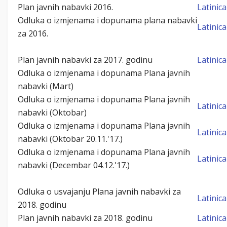
Plan javnih nabavki 2016.
Latinica
Odluka o izmjenama i dopunama plana nabavki
Latinica
za 2016.
Plan javnih nabavki za 2017. godinu
Latinica
Odluka o izmjenama i dopunama Plana javnih
nabavki (Mart)
Odluka o izmjenama i dopunama Plana javnih
Latinica
nabavki (Oktobar)
Odluka o izmjenama i dopunama Plana javnih
Latinica
nabavki (Oktobar 20.11.'17.)
Odluka o izmjenama i dopunama Plana javnih
Latinica
nabavki (Decembar 04.12.'17.)
Odluka o usvajanju Plana javnih nabavki za
Latinica
2018. godinu
Plan javnih nabavki za 2018. godinu
Latinica