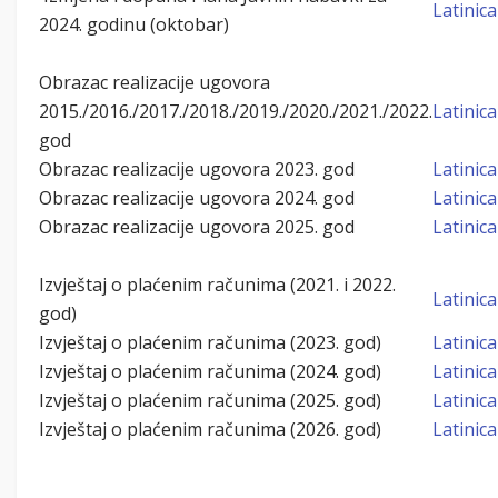
Latinica
2024. godinu (oktobar)
Obrazac realizacije ugovora
2015./2016./2017./2018./2019./2020./2021./2022.
Latinica
god
Obrazac realizacije ugovora 2023. god
Latinica
Obrazac realizacije ugovora 2024. god
Latinica
Obrazac realizacije ugovora 2025. god
Latinica
Izvještaj o plaćenim računima (2021. i 2022.
Latinica
god)
Izvještaj o plaćenim računima (2023. god)
Latinica
Izvještaj o plaćenim računima (2024. god)
Latinica
Izvještaj o plaćenim računima (2025. god)
Latinica
Izvještaj o plaćenim računima (2026. god)
Latinica