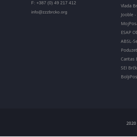
F: +387 (0) 49 217 412
Vlada Br
info@zzzbrcko.org
Jooble 
MojPos
ESAP Ob
ABSL-Se
Poduzetn
Caritas 
SEI Brčk
BoljiPo
2020