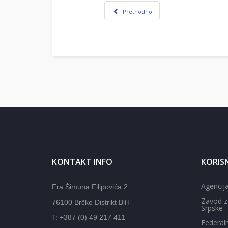
Prethodno
KONTAKT INFO
KORISN
Agencija
Fra Šimuna Filipovića 2
Zavod z
76100 Brčko Distrikt BiH
Srpske
T: +387 (0) 49 217 411
Federal