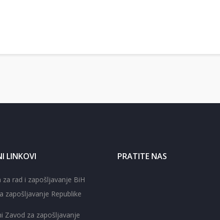
I LINKOVI
PRATITE NAS
 za rad i zapošljavanje BiH
a zapošljavanje Republike
ni Zavod za zapošljavanje