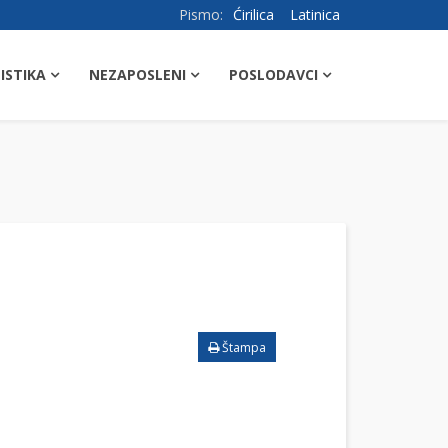
Pismo:
Ćirilica
Latinica
ISTIKA
NEZAPOSLENI
POSLODAVCI
Štampa