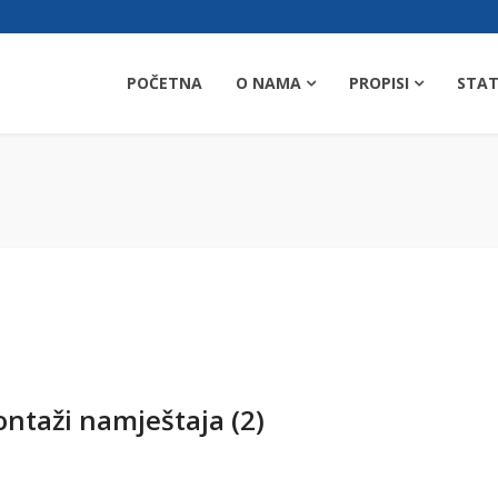
POČETNA
O NAMA
PROPISI
STAT
ontaži namještaja (2)