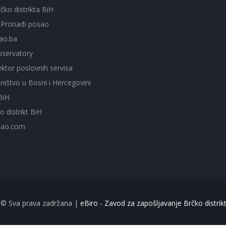
čko distrikta BiH
- Pronađi posao
ao.ba
servatory
ktor poslovnih servisa
ištvo u Bosni i Hercegovini
BiH
o distrikt BiH
sao.com
 © Sva prava zadržana |
eBiro - Zavod za zapošljavanje Brčko distrik