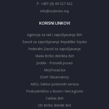
F: +387 (0) 49 217 412
info@zzzbrcko.org
KORISNI LINKOVI
Agencija za rad i zapošljavanje BiH
Zavod za zapošljavanje Republike Srpske
Federalni Zavod za zapošljavanje
Vlada Brčko distrikta BiH
Jooble - Pronađi posao
MojPosao.ba
ESAP Observatory
ABSL-Sektor poslovnih servisa
Poduzetništvo u Bosni i Hercegovini
Caritas BiH
SEI Brčko distrikt BiH