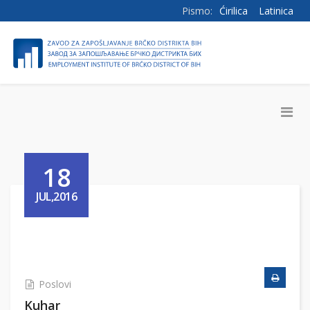
Pismo:
Ćirilica
Latinica
18
JUL,2016
Poslovi
Kuhar