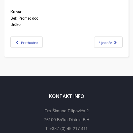
Kuhar
Bek Promet doo
Brčko
Prethodno
Sljedeće
KONTAKT INFO
Fra Šimuna Filipovića 2
76100 Brčko Distrikt BiH
T: +387 (0) 49 217 411