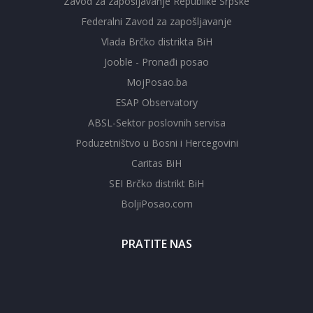
Zavod za zapošljavanje Republike Srpske
Federalni Zavod za zapošljavanje
Vlada Brčko distrikta BiH
Jooble - Pronađi posao
MojPosao.ba
ESAP Observatory
ABSL-Sektor poslovnih servisa
Poduzetništvo u Bosni i Hercegovini
Caritas BiH
SEI Brčko distrikt BiH
BoljiPosao.com
PRATITE NAS