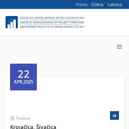
Pismo:
Ćirilica
Latinica
22
APR,2025
Poslovi
Krojačica, Šivačica