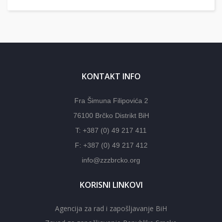
KONTAKT INFO
Fra Šimuna Filipovića 2
76100 Brčko Distrikt BiH
T: +387 (0) 49 217 411
F: +387 (0) 49 217 412
info@zzzbrcko.org
KORISNI LINKOVI
Agencija za rad i zapošljavanje BiH