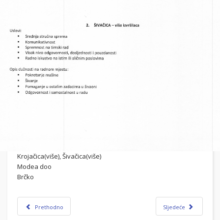
Krojačica(više), Šivačica(više)
Modea doo
Brčko
Prethodno
Sljedeće