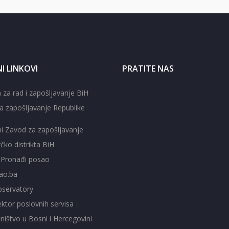
I LINKOVI
PRATITE NAS
 za rad i zapošljavanje BiH
a zapošljavanje Republike
ni Zavod za zapošljavanje
čko distrikta BiH
- Pronađi posao
ao.ba
servatory
ktor poslovnih servisa
ištvo u Bosni i Hercegovini