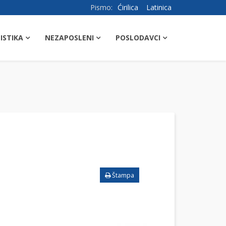
Pismo:
Ćirilica
Latinica
ISTIKA
NEZAPOSLENI
POSLODAVCI
Štampa