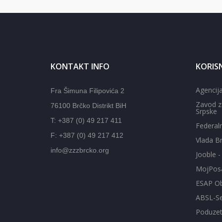
KONTAKT INFO
KORISN
Agencija
Fra Šimuna Filipovića 2
Zavod z
76100 Brčko Distrikt BiH
Srpske
T: +387 (0) 49 217 411
Federal
F: +387 (0) 49 217 412
Vlada Br
info@zzzbrcko.org
Jooble 
MojPos
ESAP Ob
ABSL-Se
Poduzetn